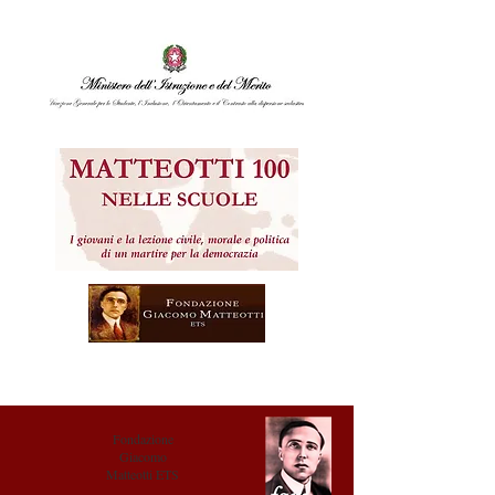
Fondazione
Giacomo
Matteotti ETS