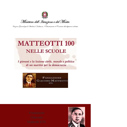
Fondazione
Giacomo
Matteotti ETS