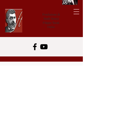
Fondazione di
Studi Storici
Filippo Turati
Onlus
Scarica il Pdf
Sfoglia online