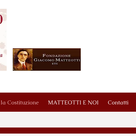
lla Costituzione
MATTEOTTI E NOI
Contatti