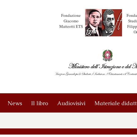
Fondazione
Fonda
Giacomo
Studi
Matteotti ETS
Filipp
O
News
Il libro
Audiovisivi
Materiale didatt