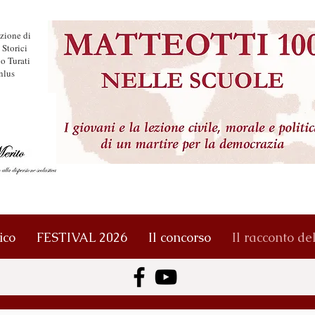
zione di
 Storici
o Turati
nlus
ico
FESTIVAL 2026
Il concorso
Il racconto de