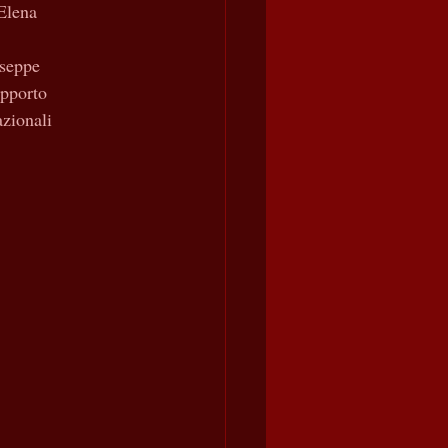
 Elena
seppe
upporto
azionali