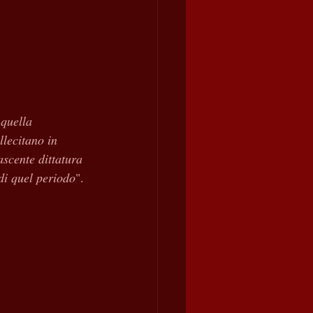
 quella 
llecitano in 
ascente dittatura 
 di quel periodo
". 