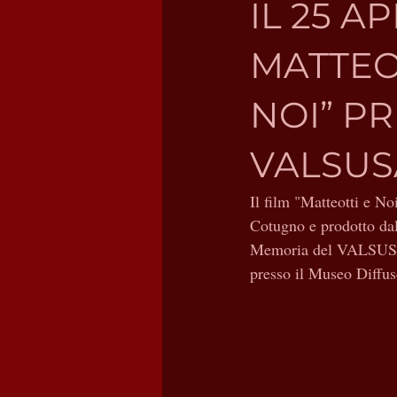
IL 25 
MATTEOT
NOI” P
VALSUS
Il film "Matteotti e N
Cotugno e prodotto da
Memoria del VALSUSA 
presso il Museo Diffus