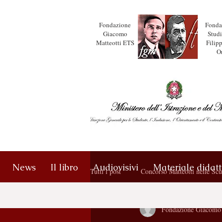
Fondazione
Fonda
Giacomo
Studi
Matteotti ETS
Filipp
O
News
Il libro
Audiovisivi
Materiale didatt
Tutti i post
Concorso Matteotti nelle Scu
Fondazione Giacomo 